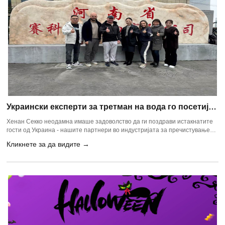
Украински експерти за третман на вода го посетија
Хенан Секко, пофалувајќи го квалитетот на
Хенан Секко неодамна имаше задоволство да ги поздрави истакнатите
производот и производствениот процес
гости од Украина - нашите партнери во индустријата за пречистување
на вода. Како професионален производител на хемикалии за третман на
Кликнете за да видите →
вода, вклучувајќи го и полиакриламидот (PAM) и полиалуминиумскиот
хлорид (PAC), Secco ги отвори своите врати за да обезбеди сеопфатен
поглед на нашите операции, од истражување и развој до производство.