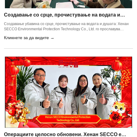
Создавање со срце, прочистување на водата и
душата: Хенан СЕКО го прославува Меѓународниот
Создавање убавина со срце, прочистување на водата и душата: Хенан
ден на жената со занаетнички салон
SECCO Environmental Protection Technology Co., Ltd. го прославува
Меѓународниот ден на жените со занаетнички салон
Кликнете за да видите →
Операциите целосно обновени. Хенан SECCO е