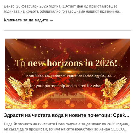
подготвен да снабдува PAM & PAC глобално
Денес, 26 февруари 2026 година (10-тиот ден од првиот месец во
годината на Коњот), официјално го завршивме нашиот празник на
Пролетниот фестивал и целосно ја продолживме работата! Во оваа
Кликнете за да видите →
живописна и енергична рана пролетна сезона, тимот за заштита на
животната средина на Хенан SECCO е подготвен и желен да се отправи
на новогодишно патување со целосен ентузијазам и професионална
услуга.
Здрасти на чистата вода и новите почетоци: Среќна
Месечева Нова Година 2026
Бидејќи ѕвоното на кинеската Нова година е за да звони во 2026 година,
би сакал да го проширам, во име на сите вработени во Хенан SECCO
Environmental Protection Technology Co., Ltd., нашите најискрени