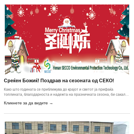
Среќен Божиќ! Поздрав на сезоната од СЕКО!
Како што годината се приближува до крајот и светот ја прифаќа
топлината, благодарноста и надежта на празничната сезона, би сакал
да ги проширам најискрените празнични поздрави од сите нас во
Кликнете за да видите →
SECCO Environmental Technology Co., Ltd. во Хенан, Кина. Нека овој
Божиќ и идната Нова година ви донесат мир, радост и изобилство на
моменти на заедно.