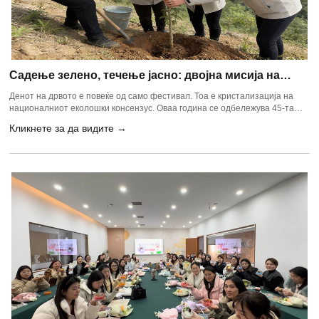
Садење зелено, течење јасно: двојна мисија на
претпријатие за заштита на животната средина
Денот на дрвото е повеќе од само фестивал. Тоа е кристализација на
националниот еколошки консензус. Оваа година се одбележува 45-та
годишнина од националната доброволна кампања за садење дрвја, а
Кликнете за да видите →
активностите низ целата земја покажуваат нов тренд: слепата потрага
по "садење многу" се заменува со фокус на "садење добро".