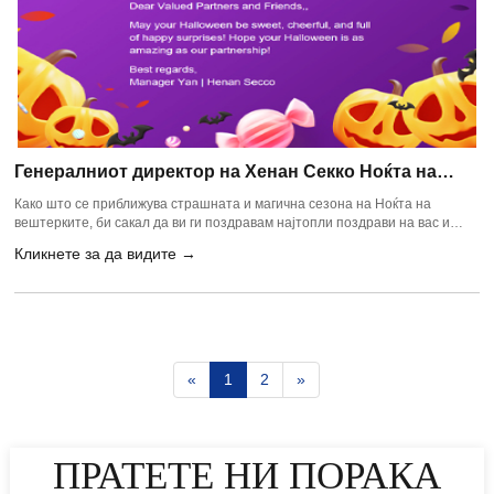
Генералниот директор на Хенан Секко Ноќта на
вештерките
Како што се приближува страшната и магична сезона на Ноќта на
вештерките, би сакал да ви ги поздравам најтопли поздрави на вас и
вашиот тим од сите во Хенан SECCO Environmental Protection Technology
Кликнете за да видите →
Co., Ltd.
«
1
2
»
ПРАТЕТЕ НИ ПОРАКА