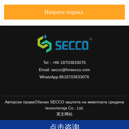
Изпрати порака
Tel：+86 18703633076
Email: secco@hnsecco.com
WhatsApp:8618703633076
Авторски права©Хенан SECCO заштита на животната средина
технологија Co., Ltd.
英文网站
点击咨询