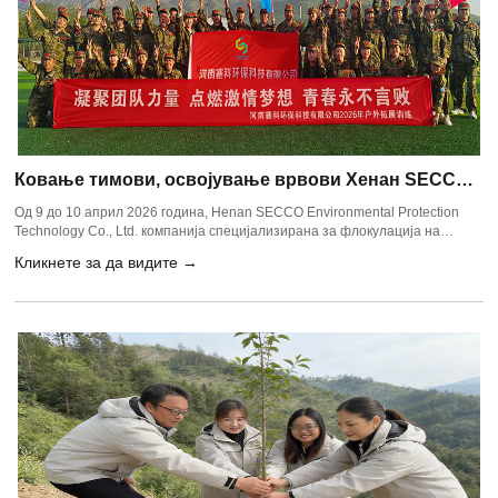
Ковање тимови, освојување врвови Хенан SECCO
заштита на животната средина технологија Co., Ltd.
Од 9 до 10 април 2026 година, Henan SECCO Environmental Protection
успешно одржува 2026 пролетна обука на отворено
Technology Co., Ltd. компанија специјализирана за флокулација на
отпадните води и хемикалии за седиментација како што се
Кликнете за да видите →
полиакриламид, полиалуминиум хлорид и полиферичен сулфат
организираше дводневна обука на отворено во живописниот спортски
град Сонгхуанг во Денгфенг