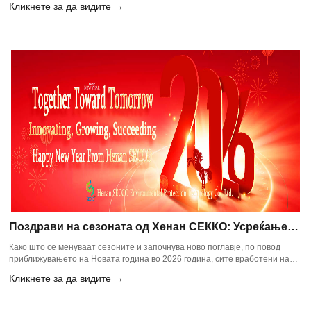
Кликнете за да видите →
празнични поздрави и најдобри желби за Лунарната Нова година!
Поздрави на сезоната од Хенан СЕККО: Усреќање
во 2026 година со благодарност
Како што се менуваат сезоните и започнува ново поглавје, по повод
приближувањето на Новата година во 2026 година, сите вработени на
Хенан SECCO Environmental Protection Technology Co., Ltd. ја
Кликнете за да видите →
прошируваат нашата најискрена благодарност и најтопли желби кон
нашите ценети клиенти и партнери за вашата трајна доверба и
поддршка.